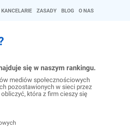
KANCELARIE
ZASADY
BLOG
O NAS
?
najduje się w naszym rankingu.
ików mediów społecznościowych
ych pozostawionych w sieci przez
liczyć, która z firm cieszy się
towych