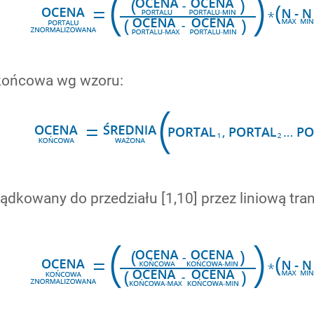
 końcowa wg wzoru:
ządkowany do przedziału [1,10] przez liniową t