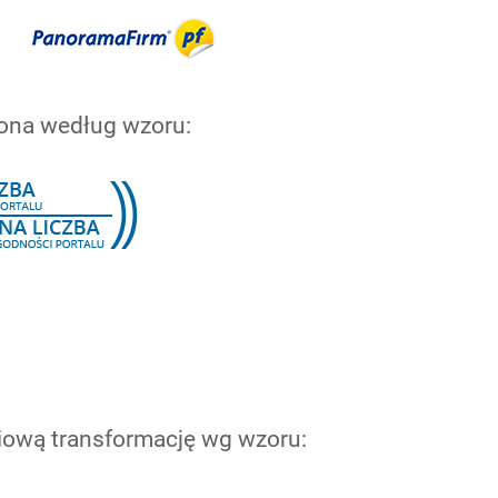
czona według wzoru:
niową transformację wg wzoru: