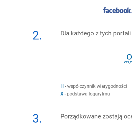
2.
Dla każdego z tych portal
H
- współczynnik wiarygodności
X
- podstawa logarytmu
3.
Porządkowane zostają ocen