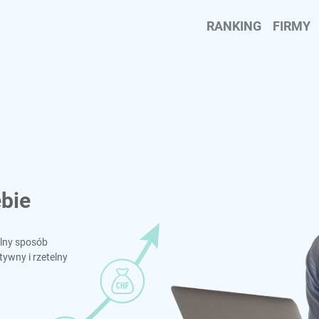
RANKING
FIRMY
ebie
lny sposób
wny i rzetelny