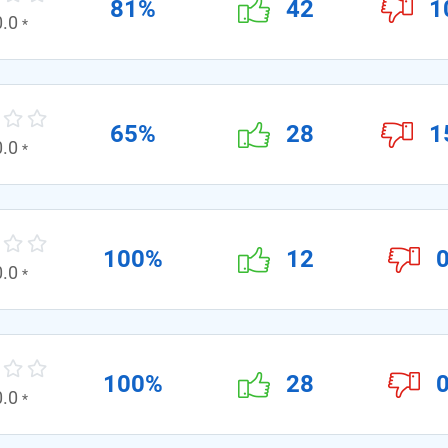
81%
42
1
0.0
*
65%
28
1
0.0
*
100%
12
0.0
*
100%
28
0.0
*