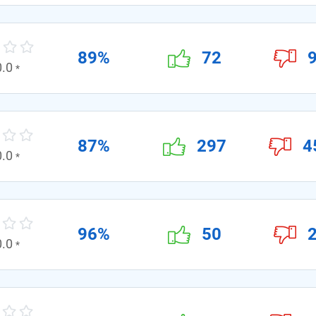
89%
72
0.0
*
87%
297
4
0.0
*
96%
50
0.0
*