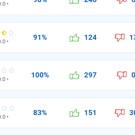
0.0
*
91%
124
1
0.0
*
100%
297
0.0
*
83%
151
3
0.0
*