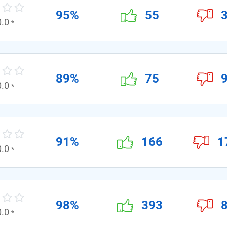
95%
55
0.0
*
89%
75
0.0
*
91%
166
1
0.0
*
98%
393
0.0
*