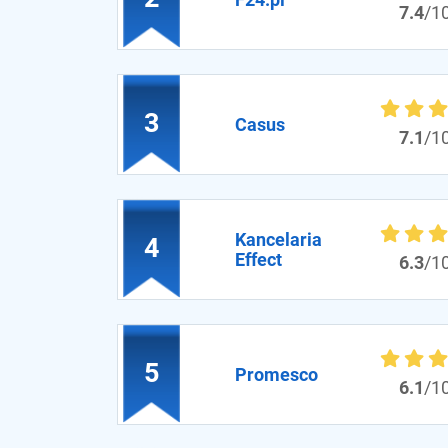
7.4
/1
3
Casus
7.1
/1
Kancelaria
4
Effect
6.3
/1
5
Promesco
6.1
/1