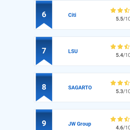
6
Citi
5.5
/1
7
LSU
5.4
/1
8
SAGARTO
5.3
/1
9
JW Group
4.6
/1