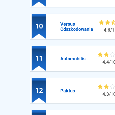
Versus
10
Odszkodowania
4.6
/1
11
Automobilis
4.4
/1
12
Paktus
4.3
/1