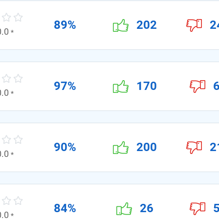
89%
202
2
0.0
*
97%
170
0.0
*
90%
200
2
0.0
*
84%
26
0.0
*