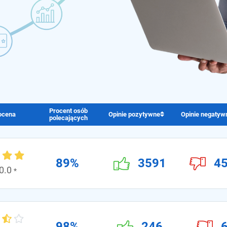
Procent osób
ocena
Opinie pozytywne
Opinie negatyw
polecających
89%
3591
4
0.0
*
98%
246