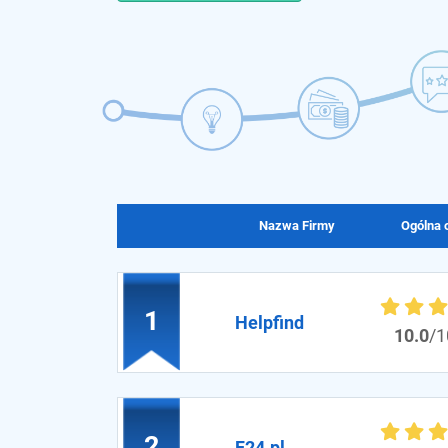
Nazwa Firmy
Ogólna 
1
Helpfind
10.0
/1
2
F24.pl