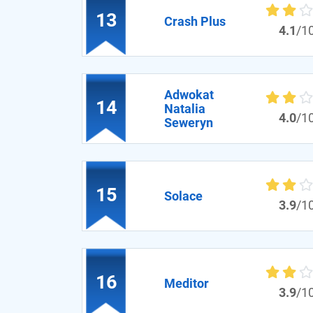
13
Crash Plus
4.1
/1
Adwokat
14
Natalia
4.0
/1
Seweryn
15
Solace
3.9
/1
16
Meditor
3.9
/1