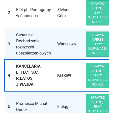
SPRAWDŹ
OFERTĘ
F24.pl - Pomagamy
Zielona
2
FIRMY
w finansach
Góra
SKUPUJĄCEJ
SZKODĘ
Casus s.c. –
SPRAWDŹ
OFERTĘ
Dochodzenie
3
Warszawa
FIRMY
rozszczeń
SKUPUJĄCEJ
ubezpieczeniowych
SZKODĘ
KANCELARIA
SPRAWDŹ
OFERTĘ
EFFECT S.C.
4
Kraków
FIRMY
R.LATOS,
SKUPUJĄCEJ
J.WAJDA
SZKODĘ
SPRAWDŹ
OFERTĘ
Promesco Michał
5
Elbląg
FIRMY
Dudek
SKUPUJĄCEJ