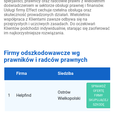
specjaliści, prawnicy oraz radcowie prawni z wieloletnim
doświadczeniem w sektorze obsługi prawnej i finansów.
Usługi firmy Effect cechuje rzetelna obsługa oraz
skuteczność prowadzonych działań. Wieloletnia
współpraca z Klientami zawsze odbywa się na
przejrzystych i uczciwych zasadach. Do oczekiwań
Klientów podchodzi indywidualnie, starając się zaoferować
im najkorzystniejsze rozwiązania.
Firmy odszkodowawcze wg
prawników i radców prawnych
Firma
Siedziba
SPRAWDŹ
OFERTĘ
Ostrów
1
Helpfind
FIRMY
Wielkopolski
SKUPUJĄCEJ
SZKODĘ