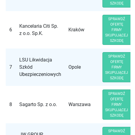
SZKODĘ
SPRAWDŹ
OFERTĘ
Kancelaria Citi Sp.
6
Kraków
FIRMY
z o.o. Sp.K.
SKUPUJĄCEJ
SZKODĘ
SPRAWDŹ
LSU Likwidacja
OFERTĘ
7
Szkód
Opole
FIRMY
SKUPUJĄCEJ
Ubezpieczeniowych
SZKODĘ
SPRAWDŹ
OFERTĘ
8
Sagarto Sp. z o.o.
Warszawa
FIRMY
SKUPUJĄCEJ
SZKODĘ
SPRAWDŹ
JW GROUP