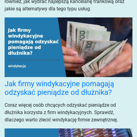
również, jak wybrać najlepszą kancelarię frankową oraz
jakie są alternatywy dla tego typu usług.
Jak firmy windykacyjne pomagają
odzyskać pieniądze od dłużnika?
Coraz więcej osób chcących odzyskać pieniądze od
dłużnika korzysta z firm windykacyjnych. Sprawdź,
dlaczego warto zlecić windykację firmie zewnętrznej.