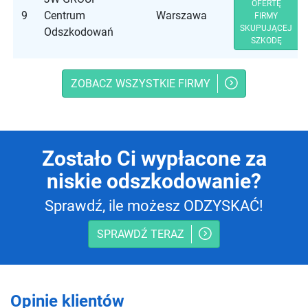
OFERTĘ
9
Centrum
Warszawa
FIRMY
SKUPUJĄCEJ
Odszkodowań
SZKODĘ
ZOBACZ WSZYSTKIE FIRMY
Zostało Ci wypłacone za
niskie odszkodowanie?
Sprawdź, ile możesz ODZYSKAĆ!
SPRAWDŹ TERAZ
Opinie klientów