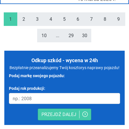
1
2
3
4
5
6
7
8
9
10
...
29
30
Odkup szkód - wycena w 24h
Bezpłatnie przeanalizujemy Twój kosztorys naprawy pojazdu!
Podaj markę swojego pojazdu:
Podaj rok produkcji:
PRZEJDŹ DALEJ