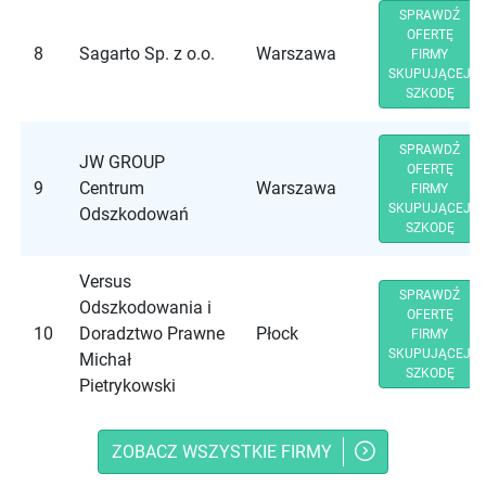
SPRAWDŹ
OFERTĘ
8
Sagarto Sp. z o.o.
Warszawa
FIRMY
SKUPUJĄCEJ
SZKODĘ
SPRAWDŹ
JW GROUP
OFERTĘ
9
Centrum
Warszawa
FIRMY
SKUPUJĄCEJ
Odszkodowań
SZKODĘ
Versus
SPRAWDŹ
Odszkodowania i
OFERTĘ
10
Doradztwo Prawne
Płock
FIRMY
SKUPUJĄCEJ
Michał
SZKODĘ
Pietrykowski
ZOBACZ WSZYSTKIE FIRMY