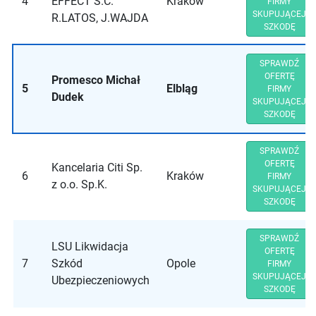
4
EFFECT S.C.
Kraków
FIRMY
SKUPUJĄCEJ
R.LATOS, J.WAJDA
SZKODĘ
SPRAWDŹ
OFERTĘ
Promesco Michał
5
Elbląg
FIRMY
Dudek
SKUPUJĄCEJ
SZKODĘ
SPRAWDŹ
OFERTĘ
Kancelaria Citi Sp.
6
Kraków
FIRMY
z o.o. Sp.K.
SKUPUJĄCEJ
SZKODĘ
SPRAWDŹ
LSU Likwidacja
OFERTĘ
7
Szkód
Opole
FIRMY
SKUPUJĄCEJ
Ubezpieczeniowych
SZKODĘ