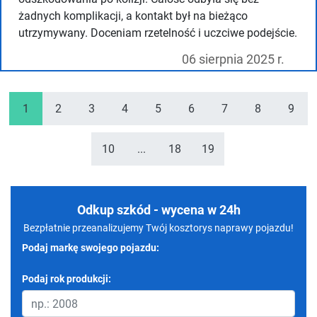
żadnych komplikacji, a kontakt był na bieżąco
utrzymywany. Doceniam rzetelność i uczciwe podejście.
06 sierpnia 2025 r.
1
2
3
4
5
6
7
8
9
10
...
18
19
Odkup szkód - wycena w 24h
Bezpłatnie przeanalizujemy Twój kosztorys naprawy pojazdu!
Podaj markę swojego pojazdu:
Podaj rok produkcji: