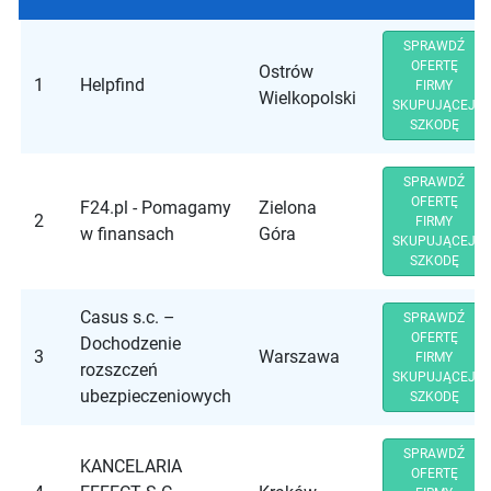
SPRAWDŹ
OFERTĘ
Ostrów
1
Helpfind
FIRMY
Wielkopolski
SKUPUJĄCEJ
SZKODĘ
SPRAWDŹ
OFERTĘ
F24.pl - Pomagamy
Zielona
2
FIRMY
w finansach
Góra
SKUPUJĄCEJ
SZKODĘ
Casus s.c. –
SPRAWDŹ
OFERTĘ
Dochodzenie
3
Warszawa
FIRMY
rozszczeń
SKUPUJĄCEJ
ubezpieczeniowych
SZKODĘ
SPRAWDŹ
KANCELARIA
OFERTĘ