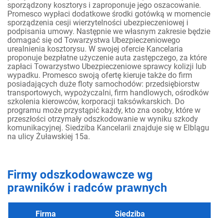
sporządzony kosztorys i zaproponuje jego oszacowanie.
Promesco wypłaci dodatkowe środki gotówką w momencie
sporządzenia cesji wierzytelności ubezpieczeniowej i
podpisania umowy. Następnie we własnym zakresie będzie
domagać się od Towarzystwa Ubezpieczeniowego
urealnienia kosztorysu. W swojej ofercie Kancelaria
proponuje bezpłatne użyczenie auta zastępczego, za które
zapłaci Towarzystwo Ubezpieczeniowe sprawcy kolizji lub
wypadku. Promesco swoją ofertę kieruje także do firm
posiadających duże floty samochodów: przedsiębiorstw
transportowych, wypożyczalni, firm handlowych, ośrodków
szkolenia kierowców, korporacji taksówkarskich. Do
programu może przystąpić każdy, kto zna osoby, które w
przeszłości otrzymały odszkodowanie w wyniku szkody
komunikacyjnej. Siedziba Kancelarii znajduje się w Elblągu
na ulicy Żuławskiej 15a.
Firmy odszkodowawcze wg
prawników i radców prawnych
Firma
Siedziba