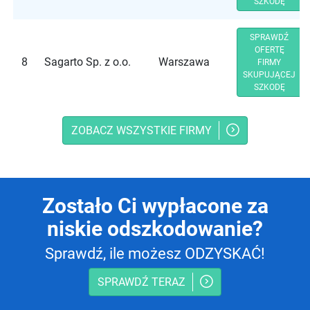
SZKODĘ
SPRAWDŹ
OFERTĘ
8
Sagarto Sp. z o.o.
Warszawa
FIRMY
SKUPUJĄCEJ
SZKODĘ
ZOBACZ WSZYSTKIE FIRMY
Zostało Ci wypłacone za
niskie odszkodowanie?
Sprawdź, ile możesz ODZYSKAĆ!
SPRAWDŹ TERAZ