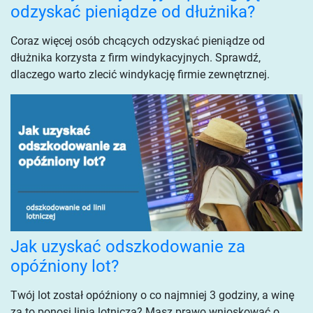
odzyskać pieniądze od dłużnika?
Coraz więcej osób chcących odzyskać pieniądze od
dłużnika korzysta z firm windykacyjnych. Sprawdź,
dlaczego warto zlecić windykację firmie zewnętrznej.
Jak uzyskać odszkodowanie za
opóźniony lot?
Twój lot został opóźniony o co najmniej 3 godziny, a winę
za to ponosi linia lotnicza? Masz prawo wnioskować o