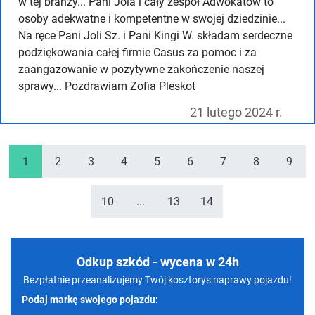
w tej branży... Pani Jola i cały zespoł Adwokatów to
osoby adekwatne i kompetentne w swojej dziedzinie...
Na ręce Pani Joli Sz. i Pani Kingi W. składam serdeczne
podziękowania całej firmie Casus za pomoc i za
zaangazowanie w pozytywne zakończenie naszej
sprawy... Pozdrawiam Zofia Pleskot
21 lutego 2024 r.
1
2
3
4
5
6
7
8
9
10
...
13
14
Odkup szkód - wycena w 24h
Bezpłatnie przeanalizujemy Twój kosztorys naprawy pojazdu!
Podaj markę swojego pojazdu: