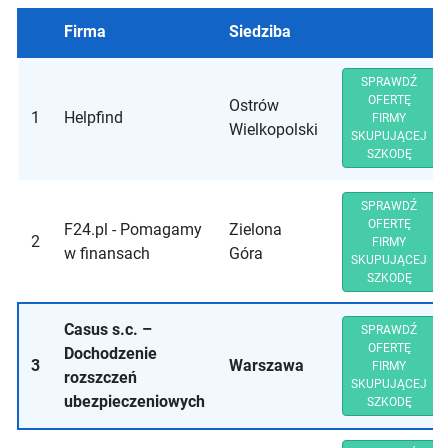
Firma
Siedziba
SPRAWDŹ
OFERTĘ
Ostrów
1
Helpfind
FIRMY
Wielkopolski
SKUPUJĄCEJ
SZKODĘ
SPRAWDŹ
OFERTĘ
F24.pl - Pomagamy
Zielona
2
FIRMY
w finansach
Góra
SKUPUJĄCEJ
SZKODĘ
Casus s.c. –
SPRAWDŹ
OFERTĘ
Dochodzenie
3
Warszawa
FIRMY
rozszczeń
SKUPUJĄCEJ
ubezpieczeniowych
SZKODĘ