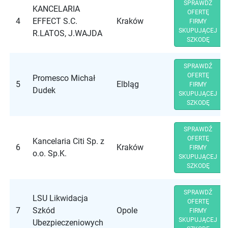
SPRAWDŹ
KANCELARIA
OFERTĘ
4
EFFECT S.C.
Kraków
FIRMY
SKUPUJĄCEJ
R.LATOS, J.WAJDA
SZKODĘ
SPRAWDŹ
OFERTĘ
Promesco Michał
5
Elbląg
FIRMY
Dudek
SKUPUJĄCEJ
SZKODĘ
SPRAWDŹ
OFERTĘ
Kancelaria Citi Sp. z
6
Kraków
FIRMY
o.o. Sp.K.
SKUPUJĄCEJ
SZKODĘ
SPRAWDŹ
LSU Likwidacja
OFERTĘ
7
Szkód
Opole
FIRMY
SKUPUJĄCEJ
Ubezpieczeniowych