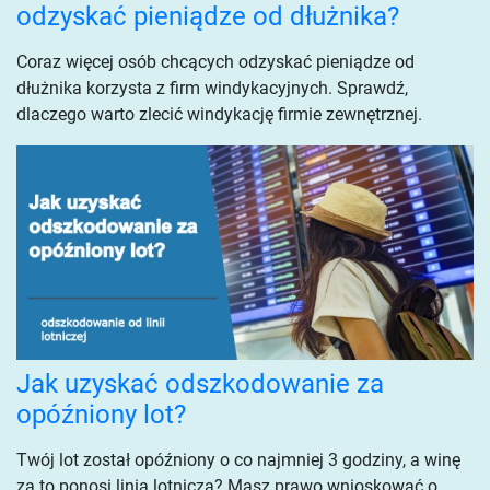
odzyskać pieniądze od dłużnika?
Coraz więcej osób chcących odzyskać pieniądze od
dłużnika korzysta z firm windykacyjnych. Sprawdź,
dlaczego warto zlecić windykację firmie zewnętrznej.
Jak uzyskać odszkodowanie za
opóźniony lot?
Twój lot został opóźniony o co najmniej 3 godziny, a winę
za to ponosi linia lotnicza? Masz prawo wnioskować o