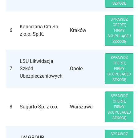
SZKODĘ
SPRAWDŹ
OFERTĘ
Kancelaria Citi Sp.
6
Kraków
FIRMY
z o.o. Sp.K.
SKUPUJĄCEJ
SZKODĘ
SPRAWDŹ
LSU Likwidacja
OFERTĘ
7
Szkód
Opole
FIRMY
SKUPUJĄCEJ
Ubezpieczeniowych
SZKODĘ
SPRAWDŹ
OFERTĘ
8
Sagarto Sp. z o.o.
Warszawa
FIRMY
SKUPUJĄCEJ
SZKODĘ
SPRAWDŹ
JW GROUP