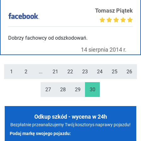
Tomasz Piątek
Dobrzy fachowcy od odszkodowań.
14 sierpnia 2014 r.
1
2
...
21
22
23
24
25
26
27
28
29
30
Odkup szkód - wycena w 24h
Bezpłatnie przeanalizujemy Twój kosztorys naprawy pojazdu!
Podaj markę swojego pojazdu: