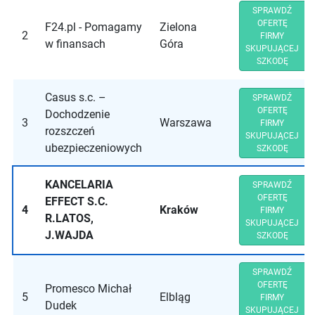
SPRAWDŹ
OFERTĘ
F24.pl - Pomagamy
Zielona
2
FIRMY
w finansach
Góra
SKUPUJĄCEJ
SZKODĘ
Casus s.c. –
SPRAWDŹ
OFERTĘ
Dochodzenie
3
Warszawa
FIRMY
rozszczeń
SKUPUJĄCEJ
ubezpieczeniowych
SZKODĘ
KANCELARIA
SPRAWDŹ
OFERTĘ
EFFECT S.C.
4
Kraków
FIRMY
R.LATOS,
SKUPUJĄCEJ
J.WAJDA
SZKODĘ
SPRAWDŹ
OFERTĘ
Promesco Michał
5
Elbląg
FIRMY
Dudek
SKUPUJĄCEJ