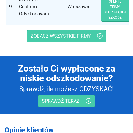
OFERTĘ
9
Centrum
Warszawa
FIRMY
SKUPUJĄCEJ
Odszkodowań
SZKODĘ
ZOBACZ WSZYSTKIE FIRMY
Zostało Ci wypłacone za
niskie odszkodowanie?
Sprawdź, ile możesz ODZYSKAĆ!
SPRAWDŹ TERAZ
Opinie klientów