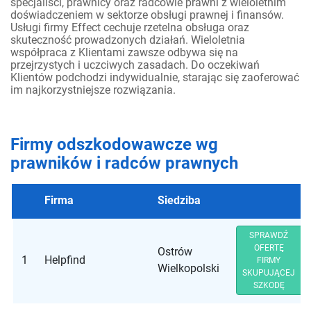
specjaliści, prawnicy oraz radcowie prawni z wieloletnim
doświadczeniem w sektorze obsługi prawnej i finansów.
Usługi firmy Effect cechuje rzetelna obsługa oraz
skuteczność prowadzonych działań. Wieloletnia
współpraca z Klientami zawsze odbywa się na
przejrzystych i uczciwych zasadach. Do oczekiwań
Klientów podchodzi indywidualnie, starając się zaoferować
im najkorzystniejsze rozwiązania.
Firmy odszkodowawcze wg
prawników i radców prawnych
Firma
Siedziba
SPRAWDŹ
OFERTĘ
Ostrów
1
Helpfind
FIRMY
Wielkopolski
SKUPUJĄCEJ
SZKODĘ