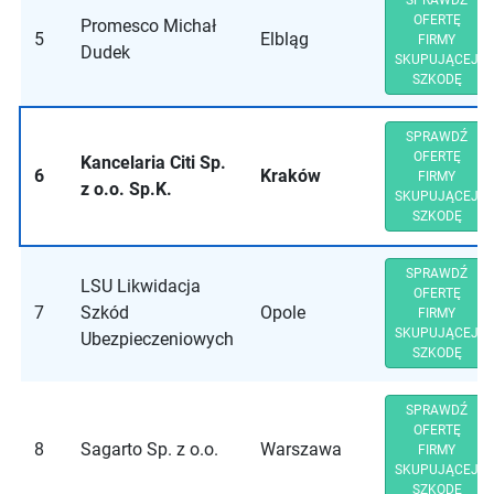
SPRAWDŹ
OFERTĘ
Promesco Michał
5
Elbląg
FIRMY
Dudek
SKUPUJĄCEJ
SZKODĘ
SPRAWDŹ
OFERTĘ
Kancelaria Citi Sp.
6
Kraków
FIRMY
z o.o. Sp.K.
SKUPUJĄCEJ
SZKODĘ
SPRAWDŹ
LSU Likwidacja
OFERTĘ
7
Szkód
Opole
FIRMY
SKUPUJĄCEJ
Ubezpieczeniowych
SZKODĘ
SPRAWDŹ
OFERTĘ
8
Sagarto Sp. z o.o.
Warszawa
FIRMY
SKUPUJĄCEJ
SZKODĘ