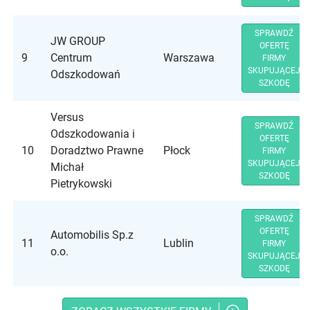
SPRAWDŹ
JW GROUP
OFERTĘ
9
Centrum
Warszawa
FIRMY
SKUPUJĄCEJ
Odszkodowań
SZKODĘ
Versus
SPRAWDŹ
Odszkodowania i
OFERTĘ
10
Doradztwo Prawne
Płock
FIRMY
SKUPUJĄCEJ
Michał
SZKODĘ
Pietrykowski
SPRAWDŹ
OFERTĘ
Automobilis Sp.z
11
Lublin
FIRMY
o.o.
SKUPUJĄCEJ
SZKODĘ