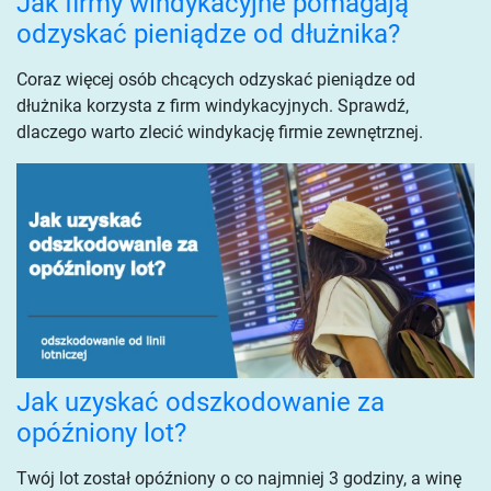
Jak firmy windykacyjne pomagają
odzyskać pieniądze od dłużnika?
Coraz więcej osób chcących odzyskać pieniądze od
dłużnika korzysta z firm windykacyjnych. Sprawdź,
dlaczego warto zlecić windykację firmie zewnętrznej.
Jak uzyskać odszkodowanie za
opóźniony lot?
Twój lot został opóźniony o co najmniej 3 godziny, a winę