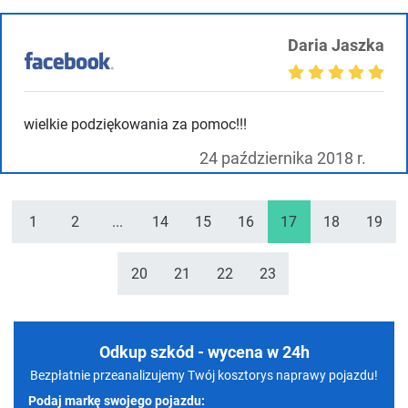
Daria Jaszka
wielkie podziękowania za pomoc!!!
24 października 2018 r.
1
2
...
14
15
16
17
18
19
20
21
22
23
Odkup szkód - wycena w 24h
Bezpłatnie przeanalizujemy Twój kosztorys naprawy pojazdu!
Podaj markę swojego pojazdu: