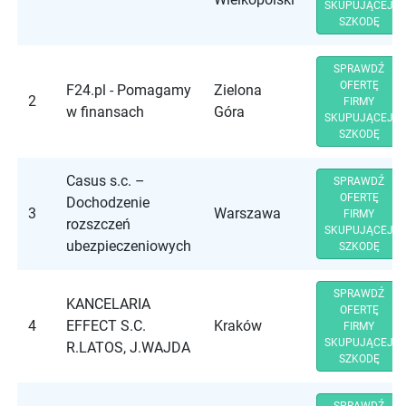
SKUPUJĄCEJ
SZKODĘ
SPRAWDŹ
OFERTĘ
F24.pl - Pomagamy
Zielona
2
FIRMY
w finansach
Góra
SKUPUJĄCEJ
SZKODĘ
Casus s.c. –
SPRAWDŹ
OFERTĘ
Dochodzenie
3
Warszawa
FIRMY
rozszczeń
SKUPUJĄCEJ
ubezpieczeniowych
SZKODĘ
SPRAWDŹ
KANCELARIA
OFERTĘ
4
EFFECT S.C.
Kraków
FIRMY
SKUPUJĄCEJ
R.LATOS, J.WAJDA
SZKODĘ