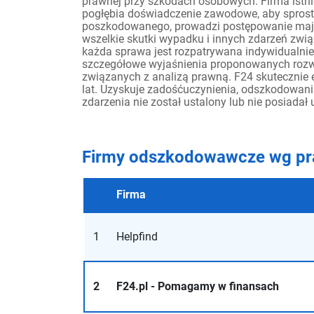
prawnej przy szkodach osobowych. Firma istnie
pogłębia doświadczenie zawodowe, aby sprost
poszkodowanego, prowadzi postępowanie mają
wszelkie skutki wypadku i innych zdarzeń zwią
każda sprawa jest rozpatrywana indywidualnie. 
szczegółowe wyjaśnienia proponowanych rozw
związanych z analizą prawną. F24 skutecznie 
lat. Uzyskuje zadośćuczynienia, odszkodowani
zdarzenia nie został ustalony lub nie posiadał
Firmy odszkodowawcze wg pr
Firma
1
Helpfind
2
F24.pl - Pomagamy w finansach