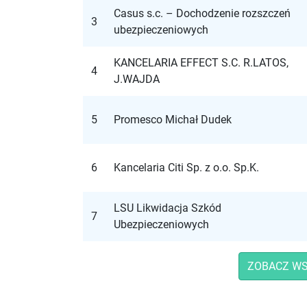
Casus s.c. – Dochodzenie rozszczeń
3
ubezpieczeniowych
KANCELARIA EFFECT S.C. R.LATOS,
4
J.WAJDA
5
Promesco Michał Dudek
6
Kancelaria Citi Sp. z o.o. Sp.K.
LSU Likwidacja Szkód
7
Ubezpieczeniowych
ZOBACZ WS