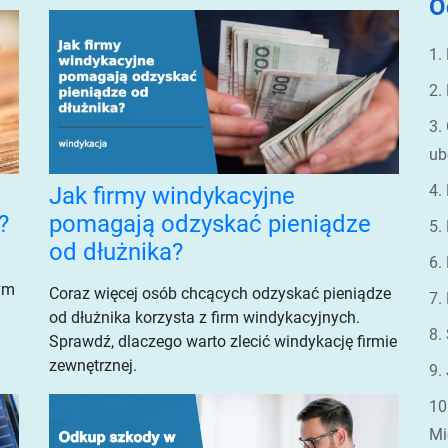
O
1.
2.
3.
ub
4.
Jak firmy windykacyjne
?
pomagają odzyskać pieniądze
5.
od dłużnika?
6.
tym
Coraz więcej osób chcących odzyskać pieniądze
7.
od dłużnika korzysta z firm windykacyjnych.
8.
Sprawdź, dlaczego warto zlecić windykację firmie
zewnętrznej.
9.
10
Mi