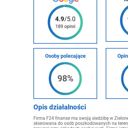
4.9
/5.0
189 opinii
Osoby polecające
Opin
98%
Opis działalności
Firma F24 finanse ma swoją siedzibę w Zielonej
skierowana do osób poszkodowanych na tereni