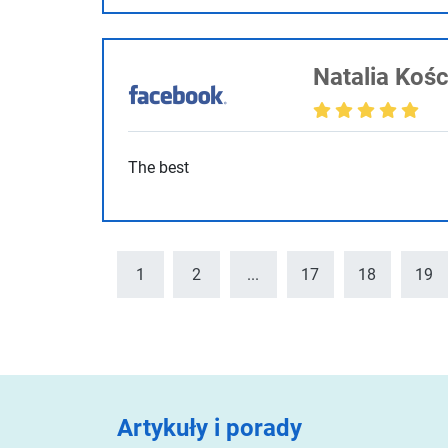
Natalia Kośc
The best
1
2
...
17
18
19
Artykuły i porady