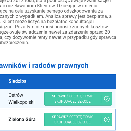
je od 2012 roku, stale podnosząc swoje kwalifikacje i
ać oczekiwaniom Klientów. Działając w imieniu
ce na celu uzyskanie pełnego odszkodowania za
zanych z wypadkiem. Analiza sprawy jest bezpłatna, a
Klient może liczyć na bezpłatne konsultacje i
iązań. Poza tym nie musi ponosić żadnych kosztów
egzekwuje świadczenia nawet za zdarzenia sprzed 20
a, czy dożywotnie renty nawet w przypadku gdy sprawca
 ubezpieczenia.
awników i radców prawnych
Siedziba
Ostrów
SPRAWDŹ OFERTĘ FIRMY
Wielkopolski
SKUPUJĄCEJ SZKODĘ
SPRAWDŹ OFERTĘ FIRMY
Zielona Góra
SKUPUJĄCEJ SZKODĘ