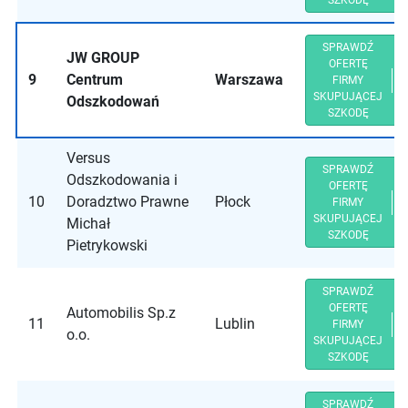
SZKODĘ
SPRAWDŹ
JW GROUP
OFERTĘ
9
Centrum
Warszawa
FIRMY
SKUPUJĄCEJ
Odszkodowań
SZKODĘ
Versus
SPRAWDŹ
Odszkodowania i
OFERTĘ
10
Doradztwo Prawne
Płock
FIRMY
SKUPUJĄCEJ
Michał
SZKODĘ
Pietrykowski
SPRAWDŹ
OFERTĘ
Automobilis Sp.z
11
Lublin
FIRMY
o.o.
SKUPUJĄCEJ
SZKODĘ
SPRAWDŹ