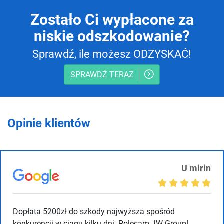
Zostało Ci wypłacone za
niskie odszkodowanie?
Sprawdź, ile możesz ODZYSKAĆ!
SPRAWDŹ TERAZ
Opinie klientów
U mirin
Dopłata 5200zł do szkody najwyższa spośród
konkurencji w ciagu kilku dni. Polecam JW Group!