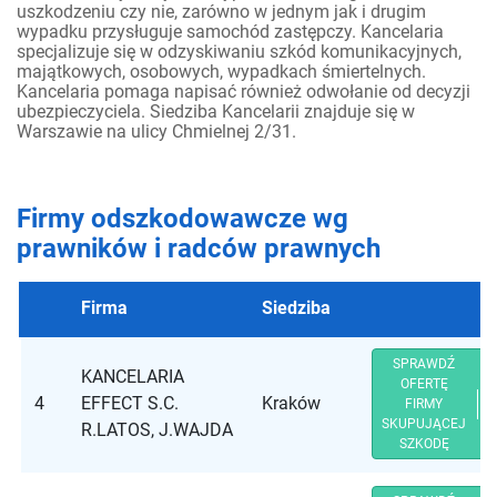
uszkodzeniu czy nie, zarówno w jednym jak i drugim
wypadku przysługuje samochód zastępczy. Kancelaria
specjalizuje się w odzyskiwaniu szkód komunikacyjnych,
majątkowych, osobowych, wypadkach śmiertelnych.
Kancelaria pomaga napisać również odwołanie od decyzji
ubezpieczyciela. Siedziba Kancelarii znajduje się w
Warszawie na ulicy Chmielnej 2/31.
Firmy odszkodowawcze wg
prawników i radców prawnych
Firma
Siedziba
SPRAWDŹ
KANCELARIA
OFERTĘ
4
EFFECT S.C.
Kraków
FIRMY
SKUPUJĄCEJ
R.LATOS, J.WAJDA
SZKODĘ