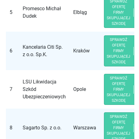
SPRAWDŹ
OFERTĘ
Promesco Michał
5
Elbląg
FIRMY
Dudek
SKUPUJĄCEJ
SZKODĘ
SPRAWDŹ
OFERTĘ
Kancelaria Citi Sp.
6
Kraków
FIRMY
z o.o. Sp.K.
SKUPUJĄCEJ
SZKODĘ
SPRAWDŹ
LSU Likwidacja
OFERTĘ
7
Szkód
Opole
FIRMY
SKUPUJĄCEJ
Ubezpieczeniowych
SZKODĘ
SPRAWDŹ
OFERTĘ
8
Sagarto Sp. z o.o.
Warszawa
FIRMY
SKUPUJĄCEJ