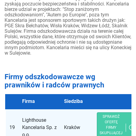
zyskają poczucie bezpieczeństwa i stabilności. Kancelaria
bierze udział w projektach: "Stop zaniżonym
odszkodowaniom", "Autem po Europie", poza tym
Kancelaria jest sponsorem sportowym takich drużyn jak:
PGE Skra Bełchatów, Wisła Kraków, Widzew Łódź, Skalnik
Sulejów. Firma odszkodowawcza działa na terenie całej
Polski, wszystkie dane, które otrzymuje od swoich Klientów,
podlegają odpowiedniej ochronie i nie są udostępniane
innym podmiotom. Kancelaria mieści się na ulicy Koneckiej
w Sulejowie.
Firmy odszkodowawcze wg
prawników i radców prawnych
Firma
Siedziba
SPRAWDŹ
Lighthouse
OFERTĘ
19
Kancelaria Sp. z
Kraków
FIRMY
SKUPUJĄCEJ
o.o.