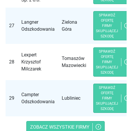
SZKODĘ
SPRAWDŹ
OFERTĘ
Langner
Zielona
27
FIRMY
Odszkodowania
Góra
SKUPUJĄCEJ
SZKODĘ
SPRAWDŹ
Lexpert
OFERTĘ
Tomaszów
28
Krzysztof
FIRMY
Mazowiecki
SKUPUJĄCEJ
Milczarek
SZKODĘ
SPRAWDŹ
OFERTĘ
Campter
29
Lubliniec
FIRMY
Odszkodowania
SKUPUJĄCEJ
SZKODĘ
ZOBACZ WSZYSTKIE FIRMY