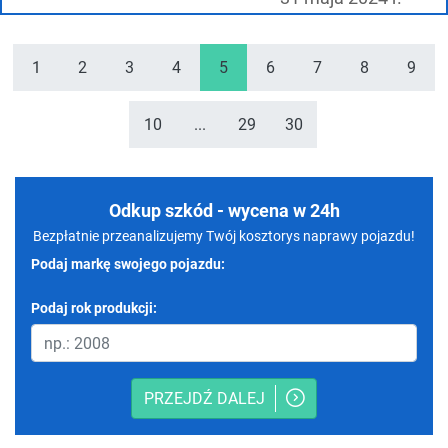
1
2
3
4
5
6
7
8
9
10
...
29
30
Odkup szkód - wycena w 24h
Bezpłatnie przeanalizujemy Twój kosztorys naprawy pojazdu!
Podaj markę swojego pojazdu:
Podaj rok produkcji:
PRZEJDŹ DALEJ