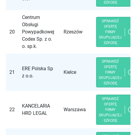
SZKODĘ
Centrum
SPRAWDŹ
Obsługi
OFERTĘ
20
Powypadkowej
Rzeszów
FIRMY
SKUPUJĄCEJ
Codex Sp. z o.
SZKODĘ
o. sp.k.
SPRAWDŹ
OFERTĘ
ERE Polska Sp
21
Kielce
FIRMY
z o.o.
SKUPUJĄCEJ
SZKODĘ
SPRAWDŹ
OFERTĘ
KANCELARIA
22
Warszawa
FIRMY
HRD LEGAL
SKUPUJĄCEJ
SZKODĘ