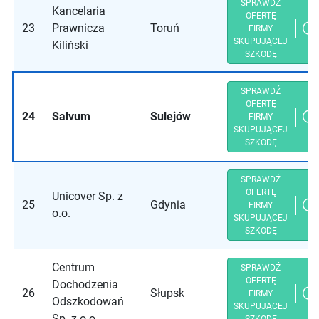
SPRAWDŹ
Kancelaria
OFERTĘ
23
Prawnicza
Toruń
FIRMY
SKUPUJĄCEJ
Kiliński
SZKODĘ
SPRAWDŹ
OFERTĘ
24
Salvum
Sulejów
FIRMY
SKUPUJĄCEJ
SZKODĘ
SPRAWDŹ
OFERTĘ
Unicover Sp. z
25
Gdynia
FIRMY
o.o.
SKUPUJĄCEJ
SZKODĘ
Centrum
SPRAWDŹ
OFERTĘ
Dochodzenia
26
Słupsk
FIRMY
Odszkodowań
SKUPUJĄCEJ
Sp. z o.o.