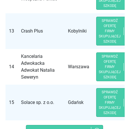
SKUPUJĄCEJ
SZKODĘ
SPRAWDŹ
OFERTĘ
13
Crash Plus
Kobylniki
FIRMY
SKUPUJĄCEJ
SZKODĘ
Kancelaria
SPRAWDŹ
OFERTĘ
Adwokacka
14
Warszawa
FIRMY
Adwokat Natalia
SKUPUJĄCEJ
Seweryn
SZKODĘ
SPRAWDŹ
OFERTĘ
15
Solace sp. z o.o.
Gdańsk
FIRMY
SKUPUJĄCEJ
SZKODĘ