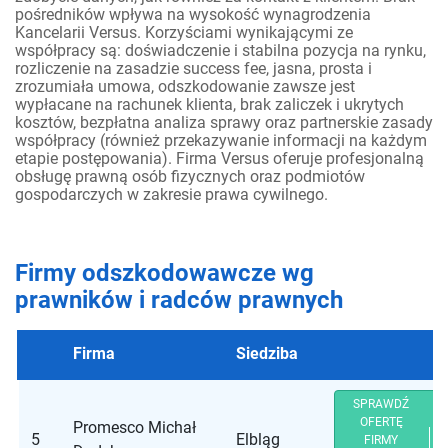
pośredników wpływa na wysokość wynagrodzenia
Kancelarii Versus. Korzyściami wynikającymi ze
współpracy są: doświadczenie i stabilna pozycja na rynku,
rozliczenie na zasadzie success fee, jasna, prosta i
zrozumiała umowa, odszkodowanie zawsze jest
wypłacane na rachunek klienta, brak zaliczek i ukrytych
kosztów, bezpłatna analiza sprawy oraz partnerskie zasady
współpracy (również przekazywanie informacji na każdym
etapie postępowania). Firma Versus oferuje profesjonalną
obsługę prawną osób fizycznych oraz podmiotów
gospodarczych w zakresie prawa cywilnego.
Firmy odszkodowawcze wg
prawników i radców prawnych
Firma
Siedziba
SPRAWDŹ
OFERTĘ
Promesco Michał
5
Elbląg
FIRMY