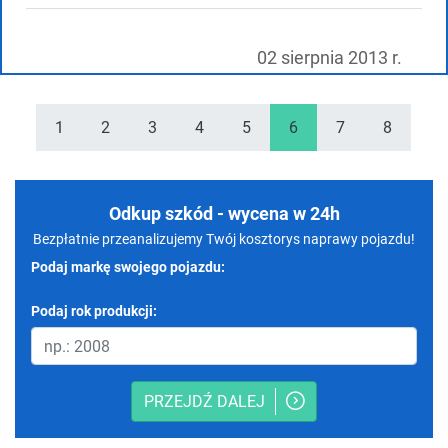
02 sierpnia 2013 r.
1
2
3
4
5
6
7
8
Odkup szkód - wycena w 24h
Bezpłatnie przeanalizujemy Twój kosztorys naprawy pojazdu!
Podaj markę swojego pojazdu:
Podaj rok produkcji:
PRZEJDŹ DALEJ