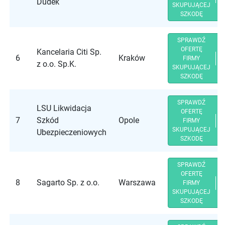
Dudek
SKUPUJĄCEJ
SZKODĘ
SPRAWDŹ
OFERTĘ
Kancelaria Citi Sp.
6
Kraków
FIRMY
z o.o. Sp.K.
SKUPUJĄCEJ
SZKODĘ
SPRAWDŹ
LSU Likwidacja
OFERTĘ
7
Szkód
Opole
FIRMY
SKUPUJĄCEJ
Ubezpieczeniowych
SZKODĘ
SPRAWDŹ
OFERTĘ
8
Sagarto Sp. z o.o.
Warszawa
FIRMY
SKUPUJĄCEJ
SZKODĘ