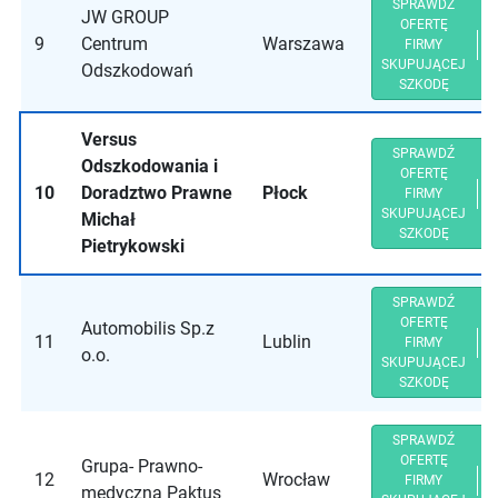
SPRAWDŹ
JW GROUP
OFERTĘ
9
Centrum
Warszawa
FIRMY
SKUPUJĄCEJ
Odszkodowań
SZKODĘ
Versus
SPRAWDŹ
Odszkodowania i
OFERTĘ
10
Doradztwo Prawne
Płock
FIRMY
SKUPUJĄCEJ
Michał
SZKODĘ
Pietrykowski
SPRAWDŹ
OFERTĘ
Automobilis Sp.z
11
Lublin
FIRMY
o.o.
SKUPUJĄCEJ
SZKODĘ
SPRAWDŹ
OFERTĘ
Grupa- Prawno-
12
Wrocław
FIRMY
medyczna Paktus