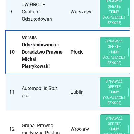
SPRAWDŹ
JW GROUP
OFERTĘ
9
Centrum
Warszawa
FIRMY
SKUPUJĄCEJ
Odszkodowań
SZKODĘ
Versus
SPRAWDŹ
Odszkodowania i
OFERTĘ
10
Doradztwo Prawne
Płock
FIRMY
SKUPUJĄCEJ
Michał
SZKODĘ
Pietrykowski
SPRAWDŹ
OFERTĘ
Automobilis Sp.z
11
Lublin
FIRMY
o.o.
SKUPUJĄCEJ
SZKODĘ
SPRAWDŹ
OFERTĘ
Grupa- Prawno-
12
Wrocław
FIRMY
medyczna Paktus