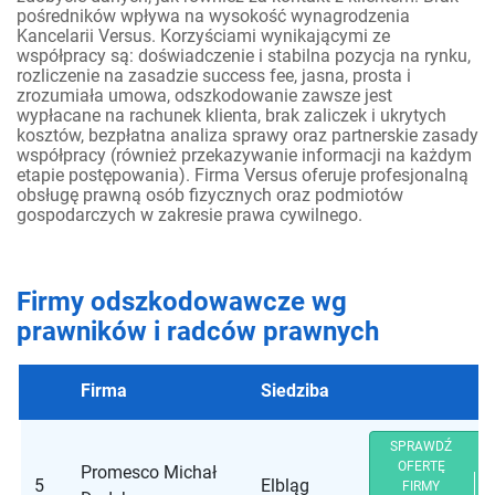
pośredników wpływa na wysokość wynagrodzenia
Kancelarii Versus. Korzyściami wynikającymi ze
współpracy są: doświadczenie i stabilna pozycja na rynku,
rozliczenie na zasadzie success fee, jasna, prosta i
zrozumiała umowa, odszkodowanie zawsze jest
wypłacane na rachunek klienta, brak zaliczek i ukrytych
kosztów, bezpłatna analiza sprawy oraz partnerskie zasady
współpracy (również przekazywanie informacji na każdym
etapie postępowania). Firma Versus oferuje profesjonalną
obsługę prawną osób fizycznych oraz podmiotów
gospodarczych w zakresie prawa cywilnego.
Firmy odszkodowawcze wg
prawników i radców prawnych
Firma
Siedziba
SPRAWDŹ
OFERTĘ
Promesco Michał
5
Elbląg
FIRMY