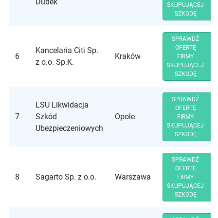
Dudek
SKUPUJĄCEJ
SZKODĘ
SPRAWDŹ
OFERTĘ
Kancelaria Citi Sp.
6
Kraków
FIRMY
z o.o. Sp.K.
SKUPUJĄCEJ
SZKODĘ
SPRAWDŹ
LSU Likwidacja
OFERTĘ
7
Szkód
Opole
FIRMY
SKUPUJĄCEJ
Ubezpieczeniowych
SZKODĘ
SPRAWDŹ
OFERTĘ
8
Sagarto Sp. z o.o.
Warszawa
FIRMY
SKUPUJĄCEJ
SZKODĘ