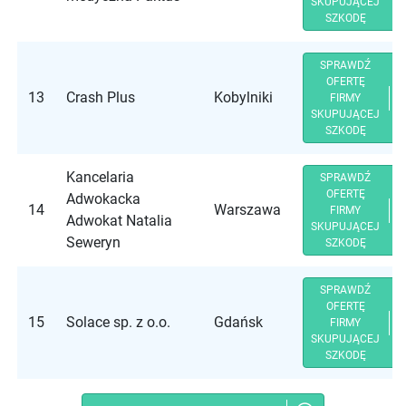
SKUPUJĄCEJ
SZKODĘ
SPRAWDŹ
OFERTĘ
13
Crash Plus
Kobylniki
FIRMY
SKUPUJĄCEJ
SZKODĘ
Kancelaria
SPRAWDŹ
OFERTĘ
Adwokacka
14
Warszawa
FIRMY
Adwokat Natalia
SKUPUJĄCEJ
Seweryn
SZKODĘ
SPRAWDŹ
OFERTĘ
15
Solace sp. z o.o.
Gdańsk
FIRMY
SKUPUJĄCEJ
SZKODĘ