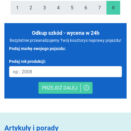
1
2
3
4
5
6
7
8
Odkup szkód - wycena w 24h
Bezpłatnie przeanalizujemy Twój kosztorys naprawy pojazdu!
Podaj markę swojego pojazdu:
Podaj rok produkcji:
PRZEJDŹ DALEJ
Artykuły i porady